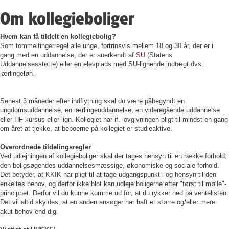
Om kollegieboliger
Hvem kan få tildelt en kollegiebolig?
Som tommelfingerregel alle unge, fortrinsvis mellem 18 og 30 år, der er i
gang med en uddannelse, der er anerkendt af
SU
(Statens
Uddannelsesstøtte) eller en elevplads med SU-lignende indtægt dvs.
lærlingeløn.
Senest 3 måneder efter indflytning skal du være påbegyndt en
ungdomsuddannelse, en lærlingeuddannelse, en videregående uddannelse
eller HF-kursus eller lign. Kollegiet har if. lovgivningen pligt til mindst en gang
om året at tjekke, at beboerne på kollegiet er studieaktive.
Overordnede tildelingsregler
Ved udlejningen af kollegieboliger skal der tages hensyn til en række forhold;
den boligsøgendes uddannelsesmæssige, økonomiske og sociale forhold.
Det betyder, at KKIK har pligt til at tage udgangspunkt i og hensyn til den
enkeltes behov, og derfor ikke blot kan udleje boligerne efter "først til mølle"-
princippet. Derfor vil du kunne komme ud for, at du rykker ned på ventelisten.
Det vil altid skyldes, at en anden ansøger har haft et større og/eller mere
akut behov end dig.