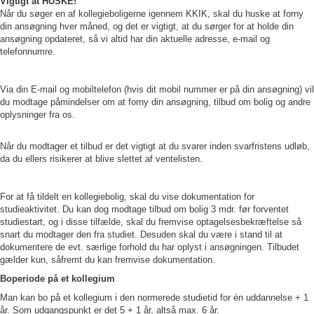
Vigtigt at HUSKE!
Når du søger en af kollegieboligerne igennem KKIK, skal du huske at forny
din ansøgning hver måned, og det er vigtigt, at du sørger for at holde din
ansøgning opdateret, så vi altid har din aktuelle adresse, e-mail og
telefonnumre.
Via din E-mail og mobiltelefon (hvis dit mobil nummer er på din ansøgning) vil
du modtage påmindelser om at forny din ansøgning, tilbud om bolig og andre
oplysninger fra os.
Når du modtager et tilbud er det vigtigt at du svarer inden svarfristens udløb,
da du ellers risikerer at blive slettet af ventelisten.
For at få tildelt en kollegiebolig, skal du vise dokumentation for
studieaktivitet. Du kan dog modtage tilbud om bolig 3 mdr. før forventet
studiestart, og i disse tilfælde, skal du fremvise optagelsesbekræftelse så
snart du modtager den fra studiet. Desuden skal du være i stand til at
dokumentere de evt. særlige forhold du har oplyst i ansøgningen. Tilbudet
gælder kun, såfremt du kan fremvise dokumentation.
Boperiode på et kollegium
Man kan bo på et kollegium i den normerede studietid for én uddannelse + 1
år. Som udgangspunkt er det 5 + 1 år, altså max. 6 år.