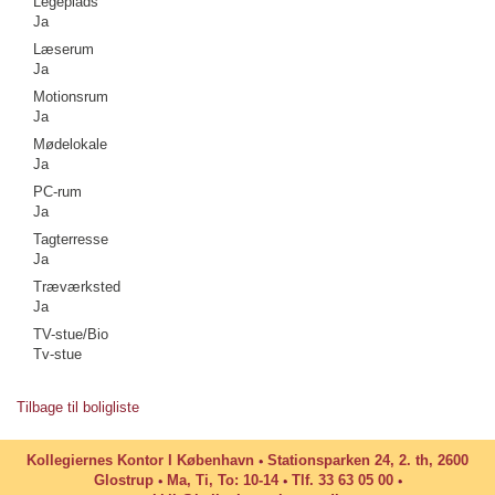
Legeplads
Ja
Læserum
Ja
Motionsrum
Ja
Mødelokale
Ja
PC-rum
Ja
Tagterresse
Ja
Træværksted
Ja
TV-stue/Bio
Tv-stue
Tilbage til boligliste
Kollegiernes Kontor I København
Stationsparken 24, 2. th, 2600
Glostrup
Ma, Ti, To: 10-14
Tlf. 33 63 05 00