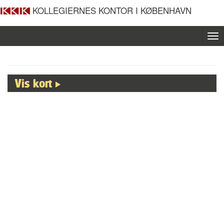
KOLLEGIERNES KONTOR I KØBENHAVN
To
nav
Vis kort