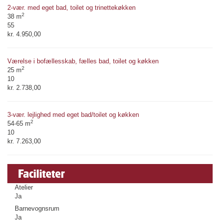
2-vær. med eget bad, toilet og trinettekøkken
2
38 m
55
kr. 4.950,00
Værelse i bofællesskab, fælles bad, toilet og køkken
2
25 m
10
kr. 2.738,00
3-vær. lejlighed med eget bad/toilet og køkken
2
54-65 m
10
kr. 7.263,00
Faciliteter
Atelier
Ja
Barnevognsrum
Ja