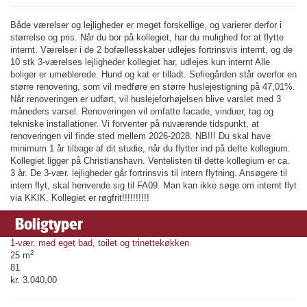
Både værelser og lejligheder er meget forskellige, og varierer derfor i
størrelse og pris. Når du bor på kollegiet, har du mulighed for at flytte
internt. Værelser i de 2 bofællesskaber udlejes fortrinsvis internt, og de
10 stk 3-værelses lejligheder kollegiet har, udlejes kun internt Alle
boliger er umøblerede. Hund og kat er tilladt. Sofiegården står overfor en
større renovering, som vil medføre en større huslejestigning på 47,01%.
Når renoveringen er udført, vil huslejeforhøjelsen blive varslet med 3
måneders varsel. Renoveringen vil omfatte facade, vinduer, tag og
tekniske installationer. Vi forventer på nuværende tidspunkt, at
renoveringen vil finde sted mellem 2026-2028. NB!!! Du skal have
minimum 1 år tilbage af dit studie, når du flytter ind på dette kollegium.
Kollegiet ligger på Christianshavn. Ventelisten til dette kollegium er ca.
3 år. De 3-vær. lejligheder går fortrinsvis til intern flytning. Ansøgere til
intern flyt, skal henvende sig til FA09. Man kan ikke søge om internt flyt
via KKIK. Kollegiet er røgfrit!!!!!!!!!!
Boligtyper
1-vær. med eget bad, toilet og trinettekøkken
2
25 m
81
kr. 3.040,00