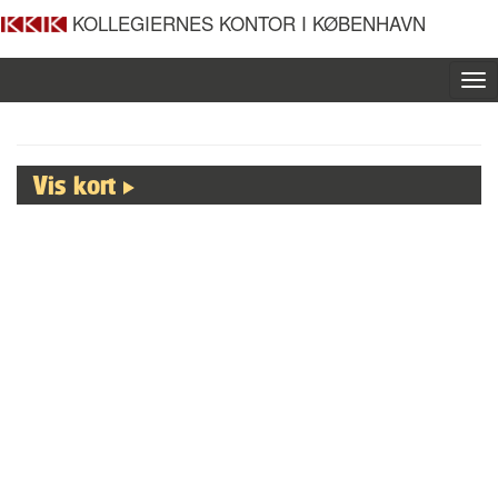
KOLLEGIERNES KONTOR I KØBENHAVN
To
nav
Vis kort