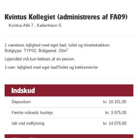
Kvintus Kollegiet (administreres af FA09)
Kvintus Allé 7 , København S
1 værelses lejlighed med eget bad, toilet og trinettekøkken.
2
Boligtype: TYP02, Boligareal: 33m
Lejemålet må kun beboes af én person.
1-vær. lejlighed med eget bad7toilet og køkkenniche
Indskud
Depositum
kr. 10.101,00
Første måneds husleje
kr. 3.975,00
Ialt ved indflytning
kr. 14.076,00