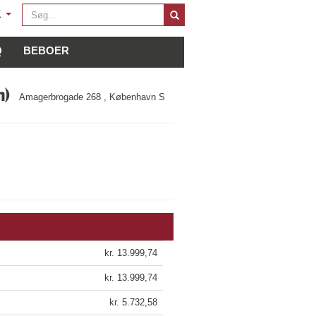
Søg
K
...
Q
BEBOER
m)
Amagerbrogade 268 , København S
kr. 13.999,74
kr. 13.999,74
kr. 5.732,58