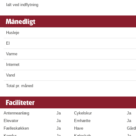
Ialt ved indflytning
Månedligt
Husleje
El
Varme
Internet
Vand
Total pr. måned
Faciliteter
Antenneanlæg
Ja
Cykelskur
Ja
Elevator
Ja
Emhætte
Ja
Fælleskøkken
Ja
Have
Gård
Komfur
Ja
Køleskab
Ja