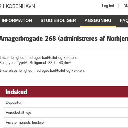
 I KØBENHAVN
Log ind
|
D
INFORMATION
STUDIEBOLIGER
ANSØGNING
FA
Amagerbrogade 268 (administreres af Norhje
1-vær. lejlighed med eget bad/toilet og køkken.
2
Boligtype: Typ4A, Boligareal: 38,7 - 43,4m
1-værelses lejlighed med eget bad/toilet og køkken.
Indskud
Depositum
Forudbetalt leje
Første måneds husleje