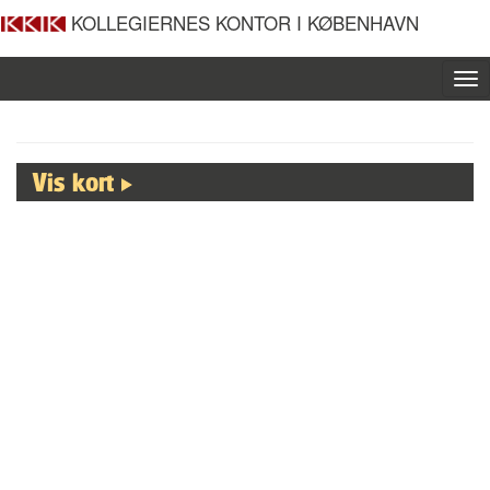
KOLLEGIERNES KONTOR I KØBENHAVN
To
nav
Vis kort