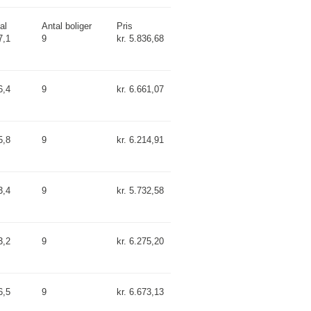
al
Antal boliger
Pris
7,1
9
kr. 5.836,68
6,4
9
kr. 6.661,07
5,8
9
kr. 6.214,91
3,4
9
kr. 5.732,58
3,2
9
kr. 6.275,20
6,5
9
kr. 6.673,13