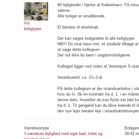
80 lejligheder i hjertet af København. Få min
søerne .
Alle boliger er umøblerede.
Vis
El betales til elselskab.
boligtyper
Der kan søges boligstøtte til alle boligtyper.
NB!!! Du skal have min. et studieår tilbage af 
at søge dette kollegium.
Der må ikke bo børn i ungdomsboligerne
Kollegiet ligger ved siden af Vesterport S-stat
Ventelistetid: ca. 2½-3 år
På dette kollegium er der istandsættelse i star
hvis du fx. får en kontrakt fra d. 1. i en måne
denne dato, hvorefter du kan flytte ind (det k
fra d. 1. Til gengæld kan du blive boende til 
den nye lejer betaler leje i istandsættelsespe
Værelsestype
Boligare
1-værelses lejlighed med eget bad, toilet og
39-42 m