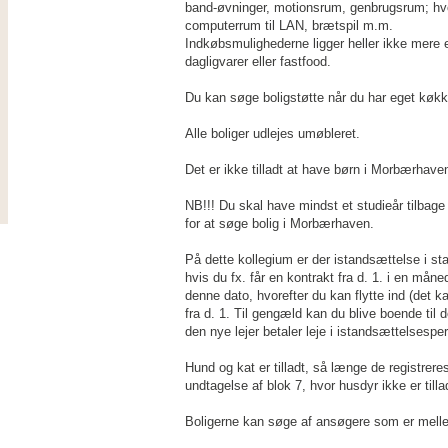
band-øvninger, motionsrum, genbrugsrum; hvor
computerrum til LAN, brætspil m.m.
Indkøbsmulighederne ligger heller ikke mere
dagligvarer eller fastfood.
Du kan søge boligstøtte når du har eget køk
Alle boliger udlejes umøbleret.
Det er ikke tilladt at have børn i Morbærhave
NB!!! Du skal have mindst et studieår tilbage 
for at søge bolig i Morbærhaven.
På dette kollegium er der istandsættelse i star
hvis du fx. får en kontrakt fra d. 1. i en måne
denne dato, hvorefter du kan flytte ind (det k
fra d. 1. Til gengæld kan du blive boende til 
den nye lejer betaler leje i istandsættelsespe
Hund og kat er tilladt, så længe de registrer
undtagelse af blok 7, hvor husdyr ikke er tilla
Boligerne kan søge af ansøgere som er mell