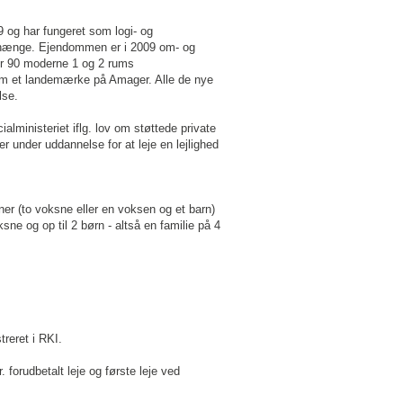
9 og har fungeret som logi- og
enhænge. Ejendommen er i 2009 om- og
er 90 moderne 1 og 2 rums
m et landemærke på Amager. Alle de nye
lse.
lministeriet iflg. lov om støttede private
r under uddannelse for at leje en lejlighed
ner (to voksne eller en voksen og et barn)
sne og op til 2 børn - altså en familie på 4
treret i RKI.
forudbetalt leje og første leje ved