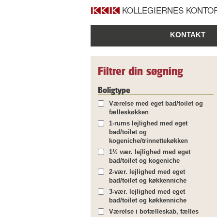
KOLLEGIERNES KONTOR
KONTAKT
Filtrer din søgning
Boligtype
Værelse med eget bad/toilet og
fælleskøkken
1-rums lejlighed med eget
bad/toilet og
kogeniche/trinnettekøkken
1½ vær. lejlighed med eget
bad/toilet og kogeniche
2-vær. lejlighed med eget
bad/toilet og køkkenniche
3-vær. lejlighed med eget
bad/toilet og køkkenniche
Værelse i bofælleskab, fælles