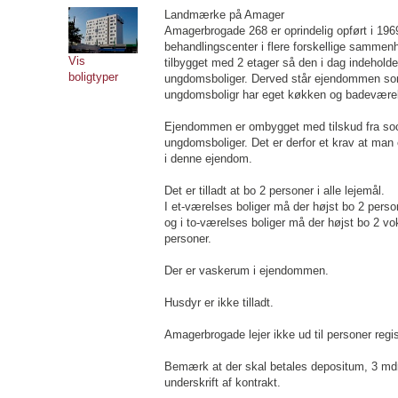
Landmærke på Amager
Amagerbrogade 268 er oprindelig opført i 196
behandlingscenter i flere forskellige samm
Vis
tilbygget med 2 etager så den i dag indehold
boligtyper
ungdomsboliger. Derved står ejendommen so
ungdomsboligr har eget køkken og badevære
Ejendommen er ombygget med tilskud fra socia
ungdomsboliger. Det er derfor et krav at man e
i denne ejendom.
Det er tilladt at bo 2 personer i alle lejemål.
I et-værelses boliger må der højst bo 2 perso
og i to-værelses boliger må der højst bo 2 vok
personer.
Der er vaskerum i ejendommen.
Husdyr er ikke tilladt.
Amagerbrogade lejer ikke ud til personer regis
Bemærk at der skal betales depositum, 3 mdr. 
underskrift af kontrakt.