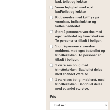
bad, toilet og køkken
5-rum lejlighed med eget
bad/toilet og køkken
Klubværelse med køl/frys på
værelses, fælleskøkken og
fælles bad/toilet
Stort 2-personers værelse med
eget bad/toilet og trinettekøkken.
To personer er tilladt i boligen.
Stort 2-personers værelse,
møbleret, med eget bad/toilet og
trinettekøkken. To personer er
tilladt i boligen.
1 værelses bolig med
trinettekøkken. Bad/toilet deles
med et andet værelse.
1 værelses bolig, møbleret, med
trinettekøkken. Bad/toilet deles
med et andet værelse.
Pris