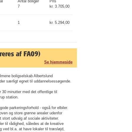
al
Antal boliger
Pris
7
kr. 3.705,00
1
kr. 5.294,00
reres af FA09)
Se hjemmeside
lmene boligselskab Albertslund
der særligt egnet til uddannelsessøgende.
r 30 minutter med det offentlige til
up station.
ode parkeringsforhold - også for elbiler.
koven og store grønne arealer udenfor
tort udvalg af sociale aktiviteter.
ler til rådighed, således at de kreative
ved bl.a. at have lokaler til træsløjd,