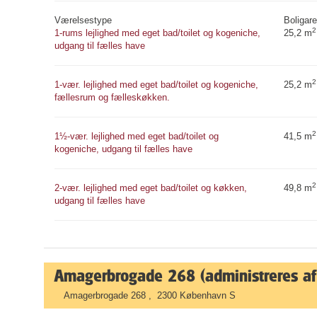
Værelsestype
Boligare
2
1-rums lejlighed med eget bad/toilet og kogeniche,
25,2 m
udgang til fælles have
2
1-vær. lejlighed med eget bad/toilet og kogeniche,
25,2 m
fællesrum og fælleskøkken.
2
1½-vær. lejlighed med eget bad/toilet og
41,5 m
kogeniche, udgang til fælles have
2
2-vær. lejlighed med eget bad/toilet og køkken,
49,8 m
udgang til fælles have
Amagerbrogade 268 (administreres af
Amagerbrogade 268 , 2300 København S