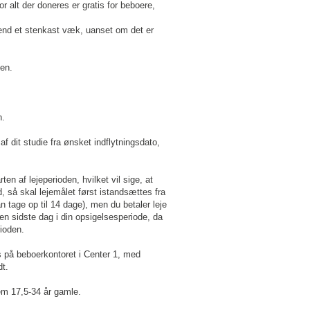
 alt der doneres er gratis for beboere,
 end et stenkast væk, uanset om det er
ken.
n.
af dit studie fra ønsket indflytningsdato,
ten af lejeperioden, hvilket vil sige, at
d, så skal lejemålet først istandsættes fra
an tage op til 14 dage), men du betaler leje
den sidste dag i din opsigelsesperiode, da
rioden.
es på beboerkontoret i Center 1, med
dt.
em 17,5-34 år gamle.