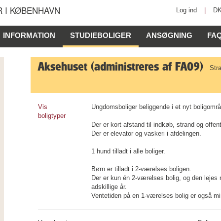
 I KØBENHAVN
Log ind
|
D
INFORMATION
STUDIEBOLIGER
ANSØGNING
FA
Aksehuset (administreres af FA09)
Str
Vis
Ungdomsboliger beliggende i et nyt boligområ
boligtyper
Der er kort afstand til indkøb, strand og offent
Der er elevator og vaskeri i afdelingen.
1 hund tilladt i alle boliger.
Børn er tilladt i 2-værelses boligen.
Der er kun én 2-værelses bolig, og den lejes n
adskillige år.
Ventetiden på en 1-værelses bolig er også min