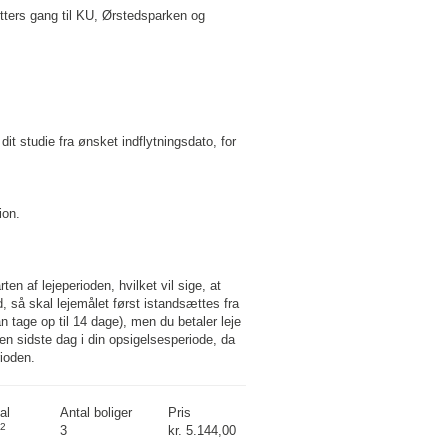
utters gang til KU, Ørstedsparken og
dit studie fra ønsket indflytningsdato, for
ion.
ten af lejeperioden, hvilket vil sige, at
d, så skal lejemålet først istandsættes fra
an tage op til 14 dage), men du betaler leje
den sidste dag i din opsigelsesperiode, da
rioden.
al
Antal boliger
Pris
2
3
kr. 5.144,00