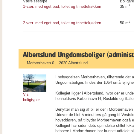
Værelsestype
Boligare
2
1-vær. med eget bad, toilet og trinettekøkken
35 m
2
2-vær. med eget bad, toilet og trinettekøkken
50 m
Albertslund Ungdomsboliger (administ
Morbærhaven 0 , 2620 Albertslund
I bebyggelsen Morbærhaven, tilhørende det a
Ungdomsboliger, findes der 1064 små lejlighe
Kollegiet ligger i Albertslund, hvor der er unde
Vis
henholdsvis København H, Roskilde og Baller
boligtyper
Benytter man sig af bil er der i Morbærhaven g
Udover de blot 5 minutters gå gang til Vests
hoveddøren, så tilbyder Morbærhaven også et s
Kollegiet har siden dets oprindelse stillet loka
beboere i Morbærhaven har kunnet udfolde sig 