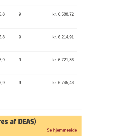
5,8
9
kr. 6.588,72
5,8
9
kr. 6.214,91
6,9
9
kr. 6.721,36
6,9
9
kr. 6.745,48
res af DEAS)
Se hjemmeside