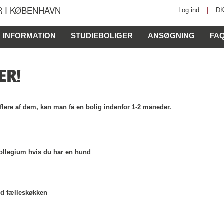
 I KØBENHAVN
Log ind
|
D
INFORMATION
STUDIEBOLIGER
ANSØGNING
FA
ER!
å flere af dem, kan man få en bolig indenfor 1-2 måneder.
ollegium hvis du har en hund
ed fælleskøkken