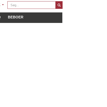
Søg
K
...
Q
BEBOER