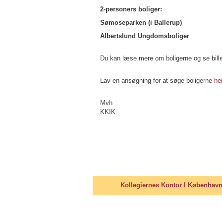
2-personers boliger:
Sømoseparken (i Ballerup)
Albertslund Ungdomsboliger
Du kan læse mere om boligerne og se bill
Lav en ansøgning for at søge boligerne
he
Mvh
KKIK
Kollegiernes Kontor I Københav