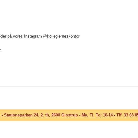
eder på vores Instagram @kollegierneskontor
r
n
Stationsparken 24, 2. th, 2600 Glostrup
Ma, Ti, To: 10-14
Tlf. 33 63 0